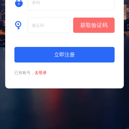
获取验证码
立即注册
已有账号，
去登录